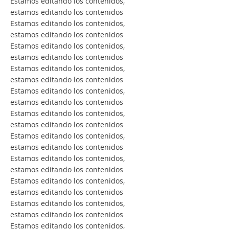
Estamos editando los contenidos,
estamos editando los contenidos
Estamos editando los contenidos,
estamos editando los contenidos
Estamos editando los contenidos,
estamos editando los contenidos
Estamos editando los contenidos,
estamos editando los contenidos
Estamos editando los contenidos,
estamos editando los contenidos
Estamos editando los contenidos,
estamos editando los contenidos
Estamos editando los contenidos,
estamos editando los contenidos
Estamos editando los contenidos,
estamos editando los contenidos
Estamos editando los contenidos,
estamos editando los contenidos
Estamos editando los contenidos,
estamos editando los contenidos
Estamos editando los contenidos,