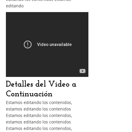
editando
Detalles del Video a
Continuación
Estamos editando los contenidos,
estamos editando los contenidos
Estamos editando los contenidos,
estamos editando los contenidos
Estamos editando los contenidos,