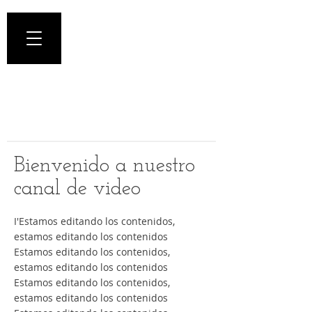
Doctor Edgar Terán
Cirugía Plástica Estética y
Reconstructiva
Bienvenido a nuestro
canal de video
I'Estamos editando los contenidos,
estamos editando los contenidos
Estamos editando los contenidos,
estamos editando los contenidos
Estamos editando los contenidos,
estamos editando los contenidos