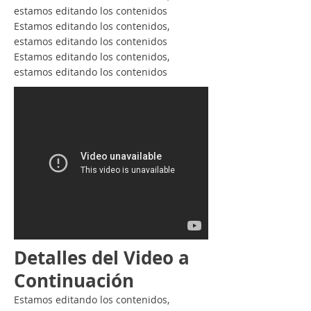
estamos editando los contenidos
Estamos editando los contenidos,
estamos editando los contenidos
Estamos editando los contenidos,
estamos editando los contenidos
Detalles del Video a
Continuación
Estamos editando los contenidos,