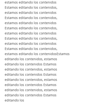
estamos editando los contenidos
Estamos editando los contenidos,
estamos editando los contenidos
Estamos editando los contenidos,
estamos editando los contenidos
Estamos editando los contenidos,
estamos editando los contenidos
Estamos editando los contenidos,
estamos editando los contenidos
Estamos editando los contenidos,
estamos editando los contenidosEstamos
editando los contenidos, estamos
editando los contenidos Estamos
editando los contenidos, estamos
editando los contenidos Estamos
editando los contenidos, estamos
editando los contenidos Estamos
editando los contenidos, estamos
editando los contenidos Estamos
editando los