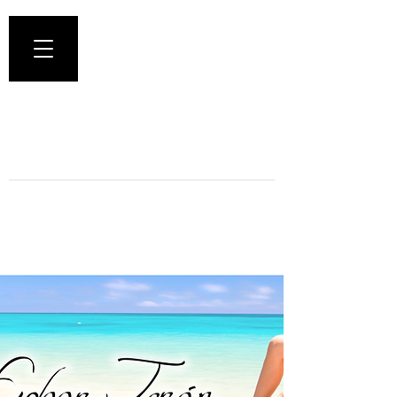
Doctor Edgar Terán
Cirugía Plástica Estética y
Reconstructiva