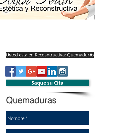
Usted esta en Recosntructiva: Quemaduras
Saque su Cita
Quemaduras